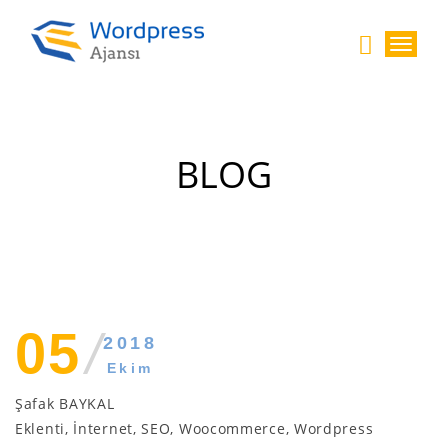
N
a
v
i
g
a
BLOG
s
y
o
n
05
/
2018
Ekim
Şafak BAYKAL
Eklenti
,
İnternet
,
SEO
,
Woocommerce
,
Wordpress